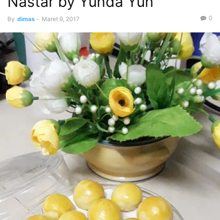
Nastar by Yunda Yun
0
By
dimas
-
Maret 9, 2017