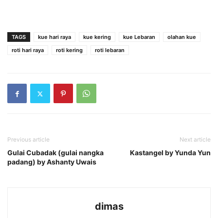
TAGS
kue hari raya
kue kering
kue Lebaran
olahan kue
roti hari raya
roti kering
roti lebaran
Previous article
Next article
Gulai Cubadak (gulai nangka
Kastangel by Yunda Yun
padang) by Ashanty Uwais
dimas