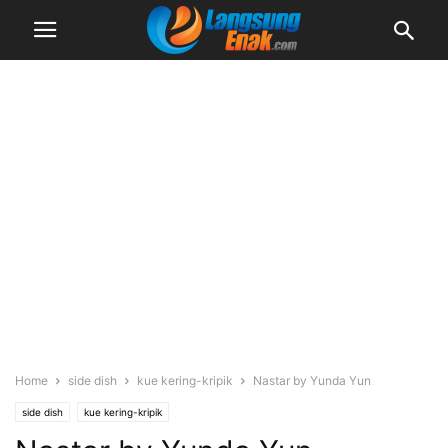
Home
side dish
kue kering-kripik
Nastar by Yunda Yun
side dish
kue kering-kripik