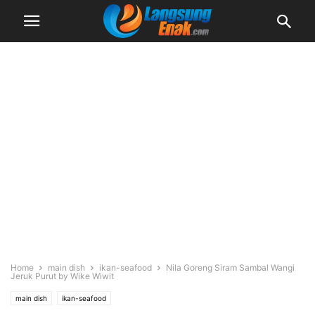
Home
main dish
ikan-seafood
Nila Goreng Siram Sambal Wangi
Jeruk Purut by Wike Wiwit
main dish
ikan-seafood