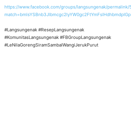
https://www.facebook.com/groups/langsungenak/permalin
match=bmlsYSBnb3Jlbmcgc2lyYW0gc2FtYmFsIHdhbmdpIGpl
#Langsungenak #ResepLangsungenak
#KomunitasLangsungenak #FBGroupLangsungenak
#LeNilaGorengSiramSambalWangiJerukPurut