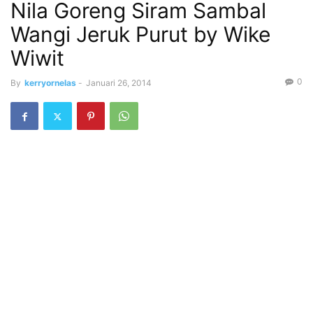
Nila Goreng Siram Sambal
Wangi Jeruk Purut by Wike
Wiwit
0
By
kerryornelas
-
Januari 26, 2014