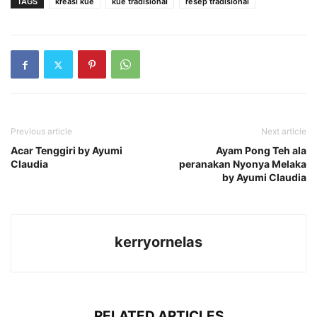
TAGS
kreasi kue
kue tradisional
resep tradisional
Previous article
Next article
Acar Tenggiri by Ayumi
Ayam Pong Teh ala
Claudia
peranakan Nyonya Melaka
by Ayumi Claudia
kerryornelas
RELATED ARTICLES