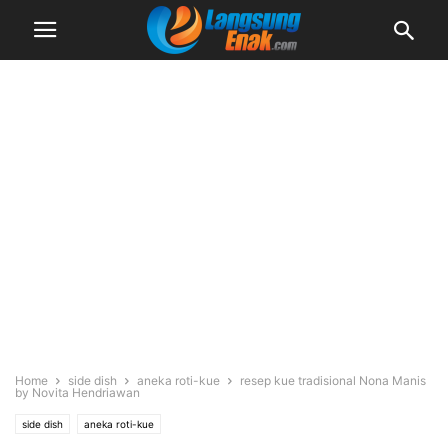
Home
side dish
aneka roti-kue
resep kue tradisional Nona Manis
by Novita Hendriawan
side dish
aneka roti-kue