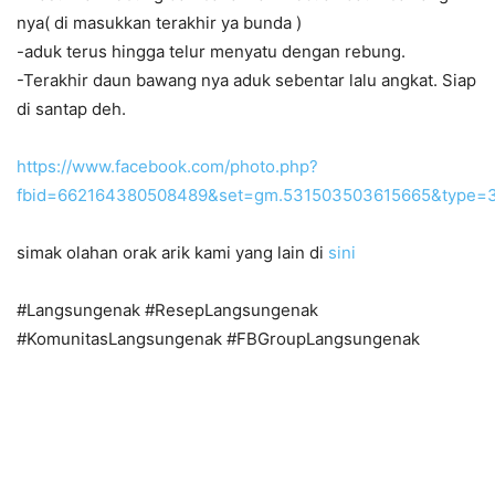
nya( di masukkan terakhir ya bunda )
-aduk terus hingga telur menyatu dengan rebung.
-Terakhir daun bawang nya aduk sebentar lalu angkat. Siap
di santap deh.
https://www.facebook.com/photo.php?
fbid=662164380508489&set=gm.531503503615665&type=3
simak olahan orak arik kami yang lain di
sini
#Langsungenak #ResepLangsungenak
#KomunitasLangsungenak #FBGroupLangsungenak