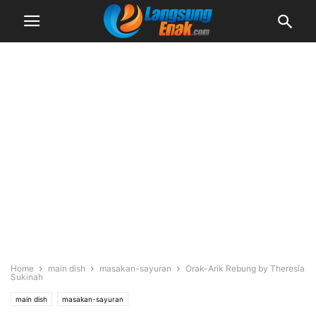
Home
main dish
masakan-sayuran
Orak-Arik Rebung by Theresia
Sukinah
main dish
masakan-sayuran