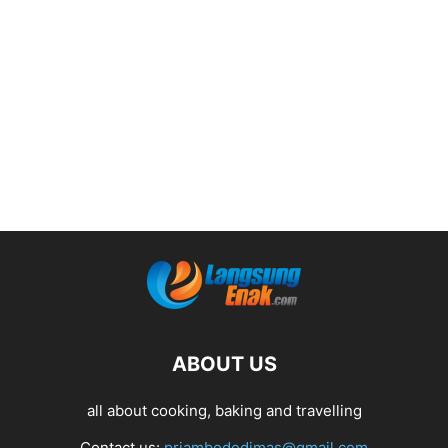
ABOUT US
all about cooking, baking and travelling
Contact us:
priambododimas@gmail.com