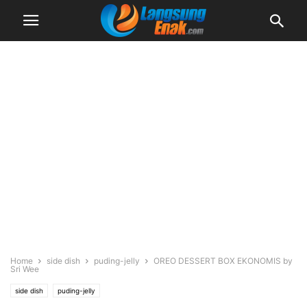
Home
side dish
puding-jelly
OREO DESSERT BOX EKONOMIS by
Sri Wee
side dish
puding-jelly