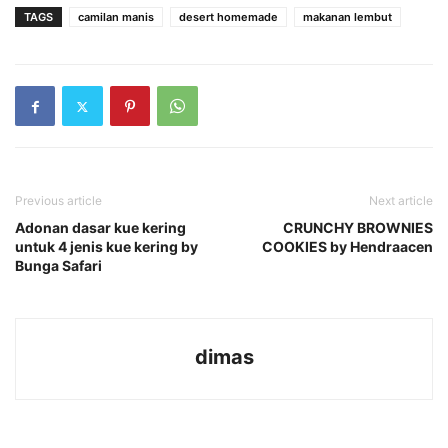
TAGS
camilan manis
desert homemade
makanan lembut
Previous article
Next article
Adonan dasar kue kering
CRUNCHY BROWNIES
untuk 4 jenis kue kering by
COOKIES by Hendraacen
Bunga Safari
dimas