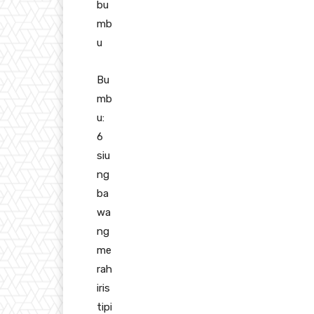
bu
mb
u
Bu
mb
u:
6
siu
ng
ba
wa
ng
me
rah
iris
tipi