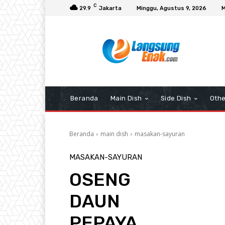
C
29.9
Jakarta
Minggu, Agustus 9, 2026
M
Beranda
Main Dish
Side Dish
Othe
Beranda
main dish
masakan-sayuran
MASAKAN-SAYURAN
OSENG
DAUN
PEPAYA