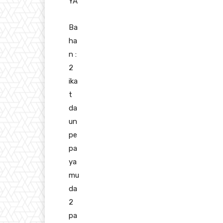
YA
Ba
ha
n :
2
ika
t
da
un
pe
pa
ya
mu
da
2
pa