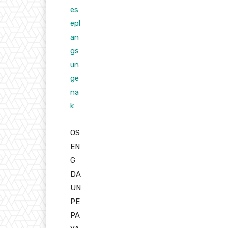
es
epl
an
gs
un
ge
na
k
OS
EN
G
DA
UN
PE
PA