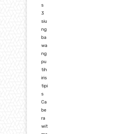
s
3
siu
ng
ba
wa
ng
pu
tih
iris
tipi
s
Ca
be
ra
wit