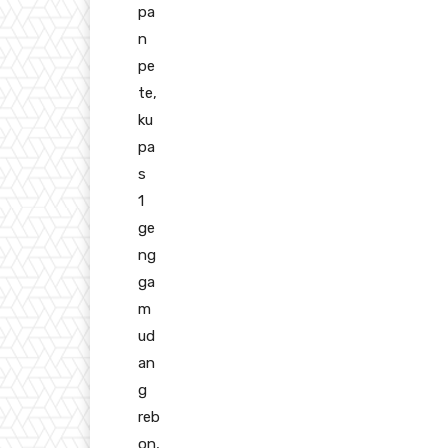
pa
n
pe
te,
ku
pa
s
1
ge
ng
ga
m
ud
an
g
reb
on,