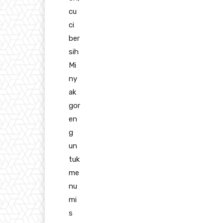
cu
ci
ber
sih
Mi
ny
ak
gor
en
g
un
tuk
me
nu
mi
s