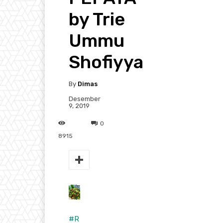
by Trie
Ummu
Shofiyya
By
Dimas
Desember
9, 2019
0
8915
#
R