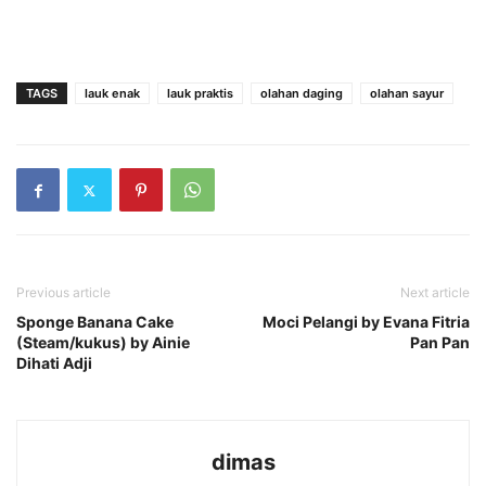
TAGS
lauk enak
lauk praktis
olahan daging
olahan sayur
Previous article
Next article
Sponge Banana Cake
Moci Pelangi by Evana Fitria
(Steam/kukus) by Ainie
Pan Pan
Dihati Adji
dimas