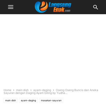
Home
main dish
ayam-daging
Oseng Oseng Buncis dan Aneka
Sayuran dengan Daging Ayam Giling by Yudha...
main dish
ayam-daging
masakan-sayuran