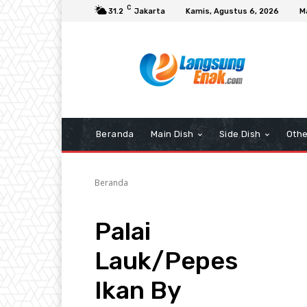
C
31.2
Jakarta
Kamis, Agustus 6, 2026
M
Beranda
Main Dish
Side Dish
Othe
Beranda
Palai
Lauk/Pepes
Ikan By