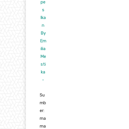
Su
mb
er:
ma
ma