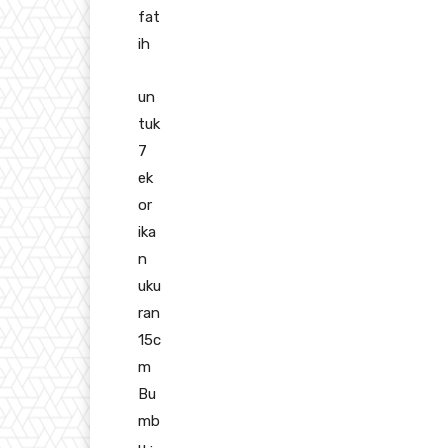
fat
ih
un
tuk
7
ek
or
ika
n
uku
ran
15c
m
Bu
mb