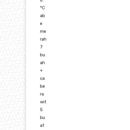
u :
*C
ab
e
me
rah
7
bu
ah
+
ca
be
ra
wit
5
bu
at