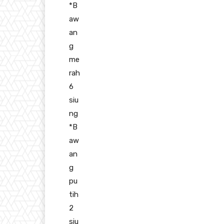
*B
aw
an
g
me
rah
6
siu
ng
*B
aw
an
g
pu
tih
2
siu