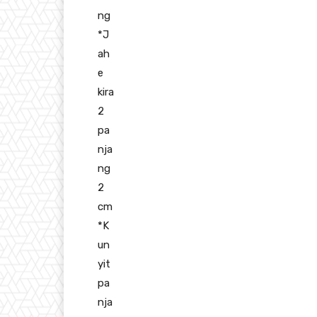
ng
*J
ah
e
kira
2
pa
nja
ng
2
cm
*K
un
yit
pa
nja