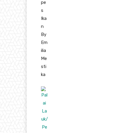
pe
s
Ika
n
By
Em
ilia
Me
sti
ka