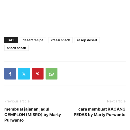
TAGS
desert recipe
kreasi snack
resep desert
snack arisan
Previous article
Next article
membuat jajanan jadul
cara membuat KACANG
CEMPLON (MISRO) by Marty
PEDAS by Marty Purwanto
Purwanto