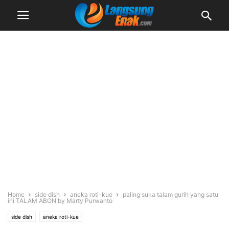
Home
side dish
aneka roti-kue
paling suka talam gurih yang satu
ini TALAM ABON by Marty Purwanto
side dish
aneka roti-kue