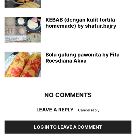
KEBAB (dengan kulit tortila
homemade) by shafur.bajry
Bolu gulung pawonita by Fita
Roesdiana Akva
NO COMMENTS
LEAVE A REPLY
Cancel reply
LOG IN TO LEAVE A COMMENT