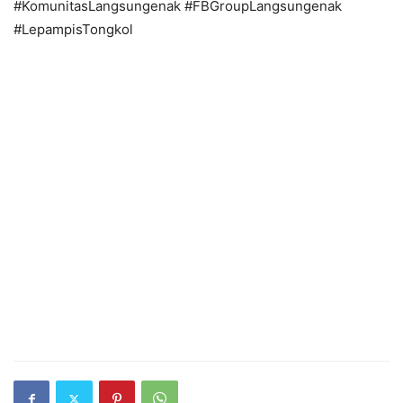
#KomunitasLangsungenak #FBGroupLangsungenak
#LepampisTongkol