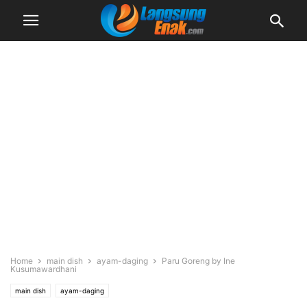
Home
main dish
ayam-daging
Paru Goreng by Ine
Kusumawardhani
main dish
ayam-daging