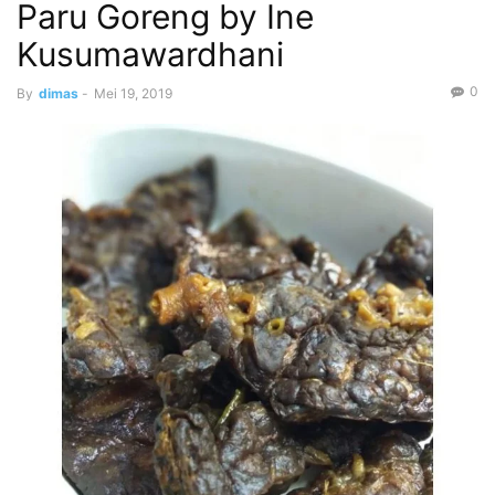
Paru Goreng by Ine
Kusumawardhani
0
By
dimas
-
Mei 19, 2019