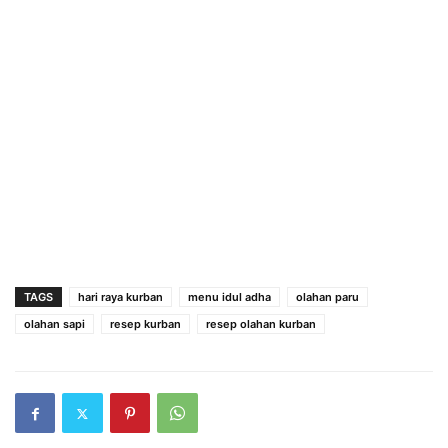
TAGS
hari raya kurban
menu idul adha
olahan paru
olahan sapi
resep kurban
resep olahan kurban