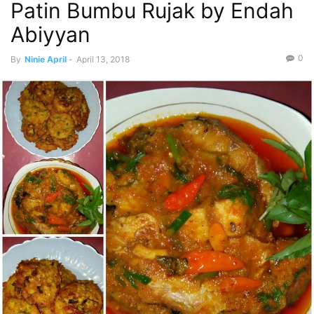
Patin Bumbu Rujak by Endah
Abiyyan
0
By
Ninie April
-
April 13, 2018