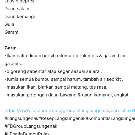
Laos digeprek
Daun salam
Daun kemangi
Gula
Garam
Cara:
-Ikan patin dicuci bersih dilumuri jeruk nipis & garam biar
ga amis.
-digoreng sebentar atau seger sesuai selera .
-tumis semua bumbu sampai harum, tambah air sedikit .
-masukan ikan, biarkan sampai matang, tes rasa.
-masukan potongan daun bawang & daun kemangi, angkat.
https://www.facebook.com/groups/langsungenak/permalin
#Langsungenak#ResepLangsungenak#KomunitasLangsunge
#FBGroupLangsungenak
#LEpatinBumbuRujak