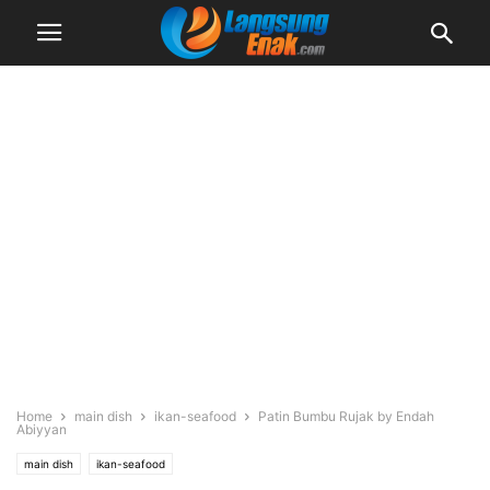
Home
main dish
ikan-seafood
Patin Bumbu Rujak by Endah
Abiyyan
main dish
ikan-seafood