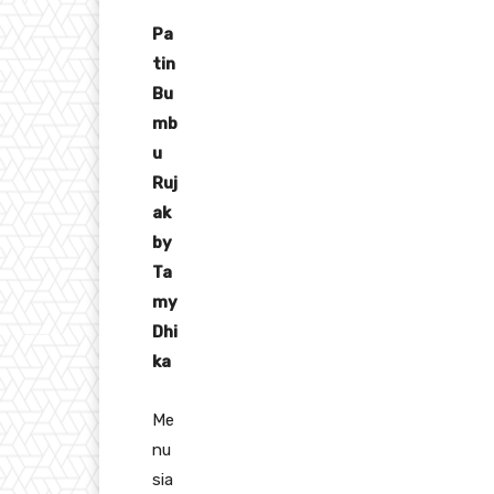
Pa
tin
Bu
mb
u
Ruj
ak
by
Ta
my
Dhi
ka
Me
nu
sia