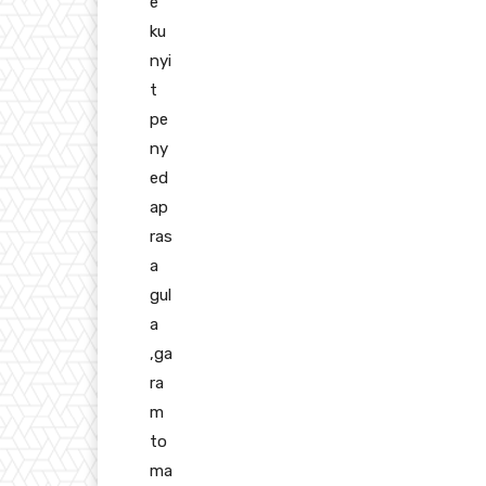
e
ku
nyi
t
pe
ny
ed
ap
ras
a
gul
a
,ga
ra
m
to
ma