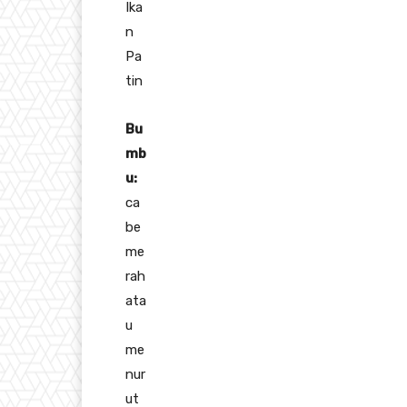
Ika
n
Pa
tin
Bu
mb
u:
ca
be
me
rah
ata
u
me
nur
ut