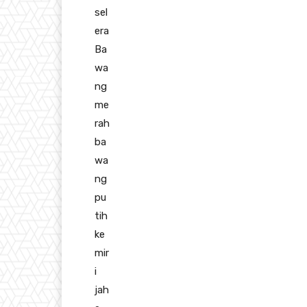
sel
era
Ba
wa
ng
me
rah
ba
wa
ng
pu
tih
ke
mir
i
jah