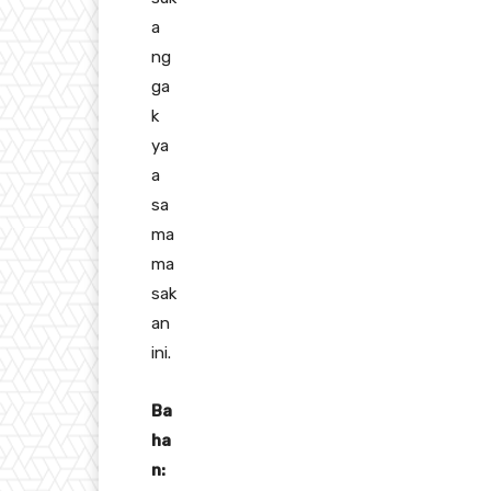
a
ng
ga
k
ya
a
sa
ma
ma
sak
an
ini.
Ba
ha
n: