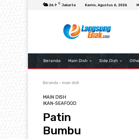
C
26.9
Jakarta
Kamis, Agustus 6, 2026
M
Beranda
Main Dish
Side Dish
Othe
Beranda
main dish
MAIN DISH
IKAN-SEAFOOD
Patin
Bumbu