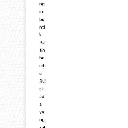
ng
ini
bu
nti
k
Pa
tin
bu
mb
u
Ruj
ak .
ad
a
ya
ng
suk