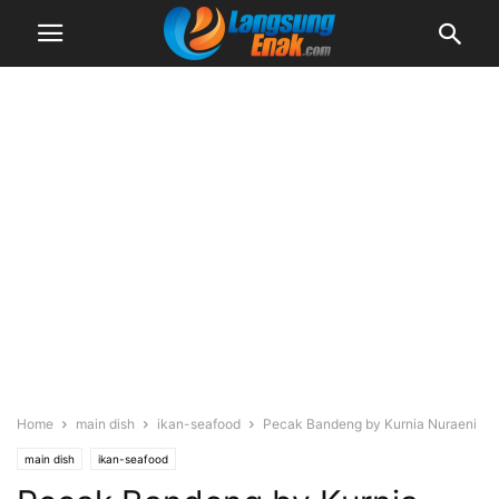
Home
main dish
ikan-seafood
Pecak Bandeng by Kurnia Nuraeni
main dish
ikan-seafood