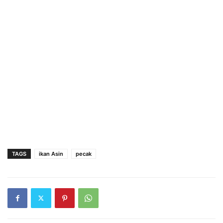
TAGS
ikan Asin
pecak