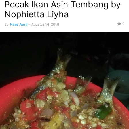
Pecak Ikan Asin Tembang by
Nophietta Liyha
0
By
Ninie April
-
Agustus 14, 2018