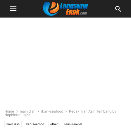
Home
main dish
ikan-seafood
Pecak Ikan Asin Tembang by
Nophietta Liyha
main dish
ikan-seafood
other
saus-sambal