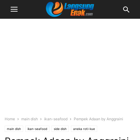
Home
main dish
ikan-seafood
Pempek Adaan by Anggraini
main dish
ikan-seafood
side dish
aneka roti-kue