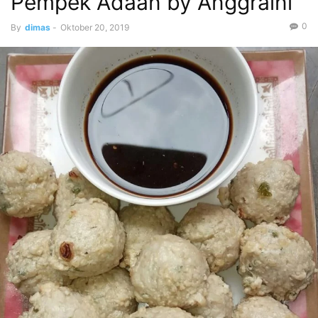
Pempek Adaan by Anggraini
0
By
dimas
-
Oktober 20, 2019