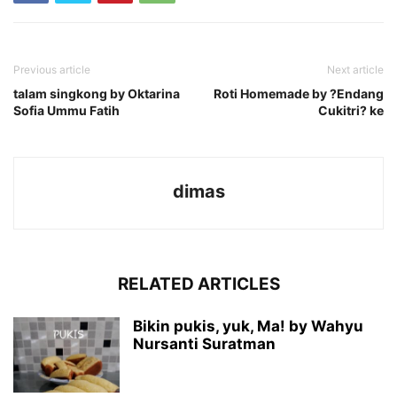
Previous article
Next article
talam singkong by Oktarina
Roti Homemade by ?Endang
Sofia Ummu Fatih
Cukitri? ke
dimas
RELATED ARTICLES
Bikin pukis, yuk, Ma! by Wahyu
Nursanti Suratman