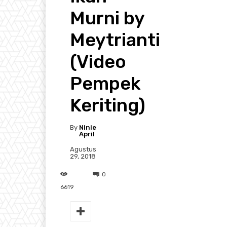
Murni by
Meytrianti
(Video
Pempek
Keriting)
By
Ninie
April
Agustus
29, 2018
0
6619