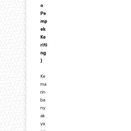
o
Pe
mp
ek
Ke
riti
ng
)
Ke
ma
rin
ba
ny
ak
ya