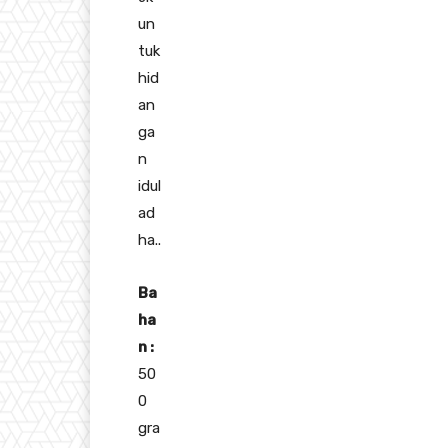
un
tuk
hid
an
ga
n
idul
ad
ha..
Ba
ha
n :
50
0
gra