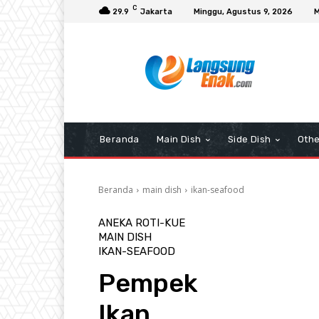
C
29.9
Jakarta
Minggu, Agustus 9, 2026
M
Beranda
Main Dish
Side Dish
Othe
Beranda
main dish
ikan-seafood
ANEKA ROTI-KUE
MAIN DISH
IKAN-SEAFOOD
Pempek
Ikan