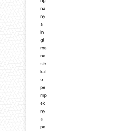
ng
na
ny
a
in
gi
ma
na
sih
kal
o
pe
mp
ek
ny
a
pa