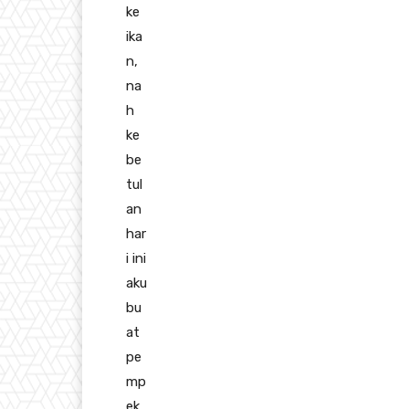
ke
ika
n,
na
h
ke
be
tul
an
har
i ini
aku
bu
at
pe
mp
ek