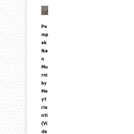
Pe
mp
ek
Ika
n
Mu
rni
by
Me
yt
ria
nti
(Vi
de