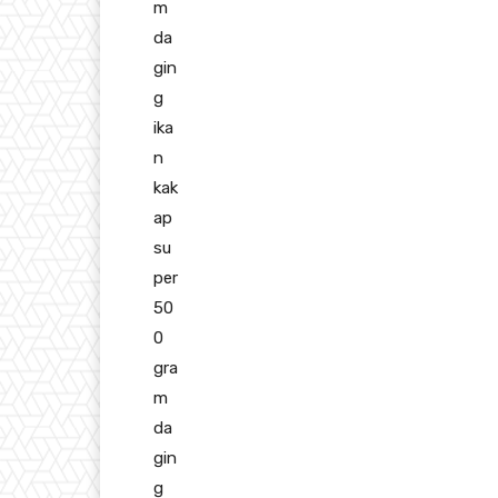
m
da
gin
g
ika
n
kak
ap
su
per
50
0
gra
m
da
gin
g