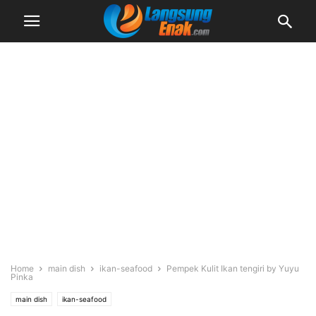
Home
main dish
ikan-seafood
Pempek Kulit Ikan tengiri by Yuyu
Pinka
main dish
ikan-seafood