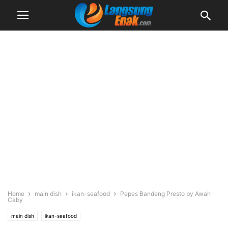
Home
main dish
ikan-seafood
Pepes Bandeng Presto by Awah
Caby
main dish
ikan-seafood