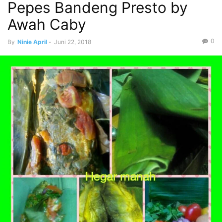
Pepes Bandeng Presto by
Awah Caby
0
By
Ninie April
-
Juni 22, 2018