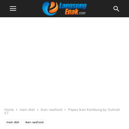
Home
main dish
ikan-seafood
Pepes Ikan Kembung by Sutinah
ST
main dish
ikan-seafood