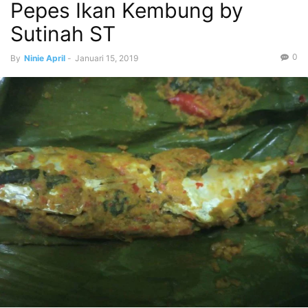
Pepes Ikan Kembung by
Sutinah ST
0
By
Ninie April
-
Januari 15, 2019