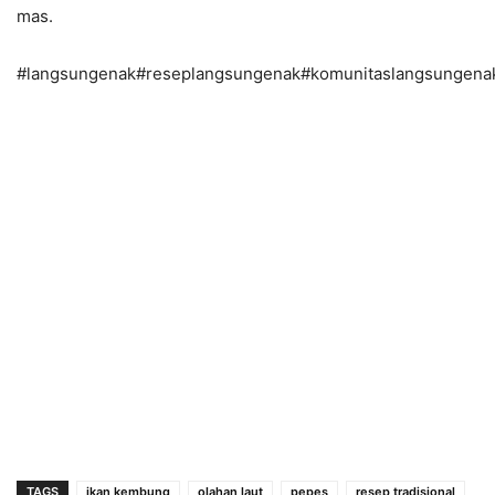
mas.
#langsungenak#reseplangsungenak#komunitaslangsungen
TAGS
ikan kembung
olahan laut
pepes
resep tradisional