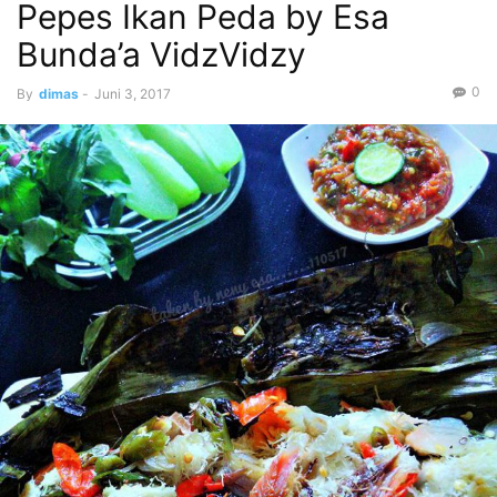
Pepes Ikan Peda by Esa
Bunda’a VidzVidzy
0
By
dimas
-
Juni 3, 2017