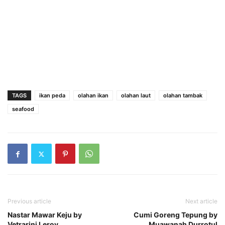
TAGS
ikan peda
olahan ikan
olahan laut
olahan tambak
seafood
Previous article
Next article
Nastar Mawar Keju by
Cumi Goreng Tepung by
Vetrarini Leroy
Muawanah Durrotul