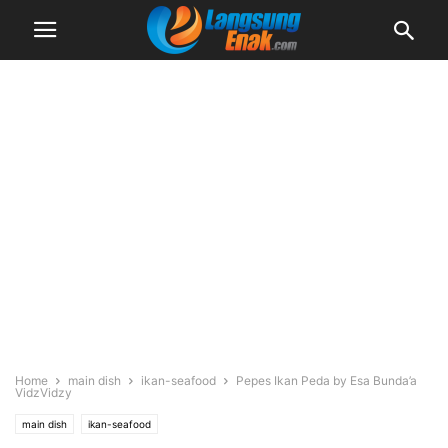
Home
main dish
ikan-seafood
Pepes Ikan Peda by Esa Bunda’a
VidzVidzy
main dish
ikan-seafood