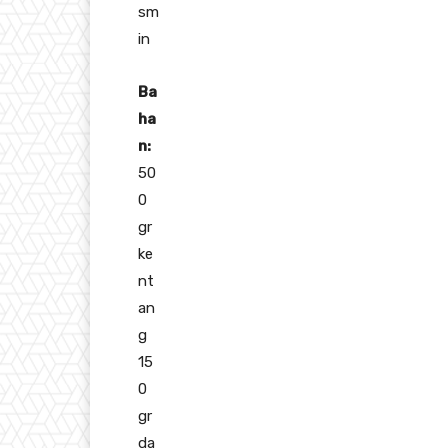
sm
in
Ba
ha
n:
50
0
gr
ke
nt
an
g
15
0
gr
da