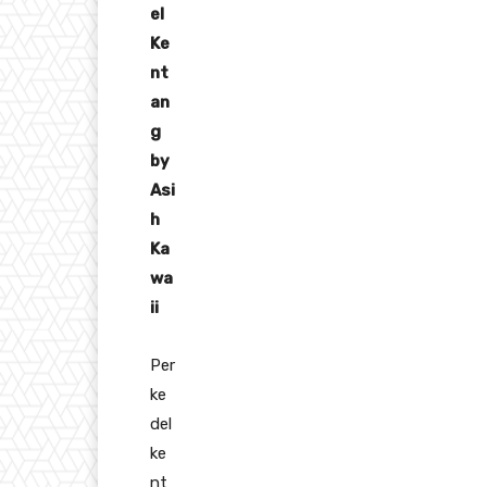
el
Ke
nt
an
g
by
Asi
h
Ka
wa
ii
Per
ke
del
ke
nt