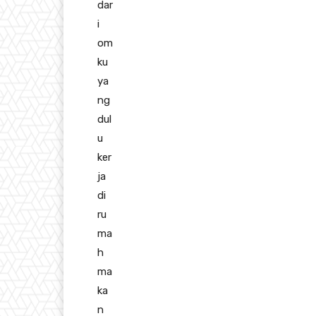
dar
i
om
ku
ya
ng
dul
u
ker
ja
di
ru
ma
h
ma
ka
n