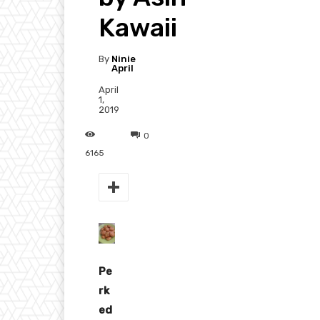
Kawaii
By
Ninie
April
April
1,
2019
0
6165
Pe
rk
ed