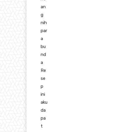
an
g
nih
par
a
bu
nd
a
Re
se
p
ini
aku
da
pa
t