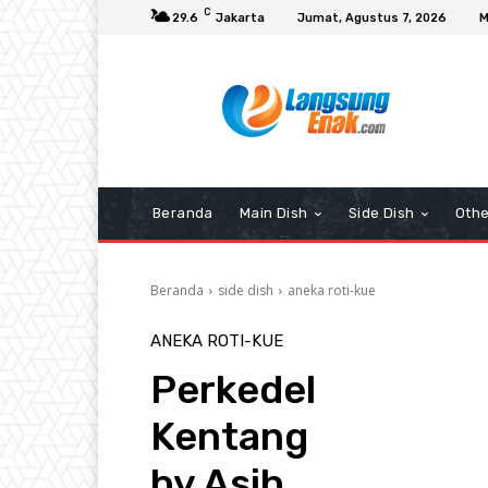
C
29.6
Jakarta
Jumat, Agustus 7, 2026
M
Beranda
Main Dish
Side Dish
Othe
Beranda
side dish
aneka roti-kue
ANEKA ROTI-KUE
Perkedel
Kentang
by Asih