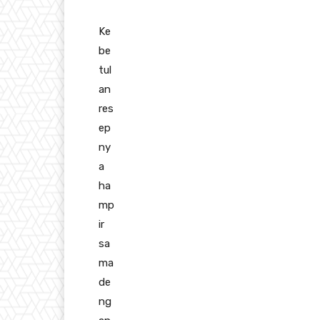
Ke
be
tul
an
res
ep
ny
a
ha
mp
ir
sa
ma
de
ng