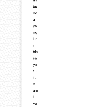
an
bu
nd
a
ya
ng
lua
r
bia
sa
yai
tu
fa
h
um
i
ya