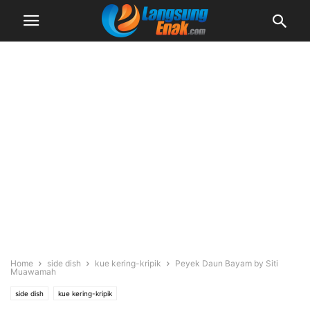
Home
side dish
kue kering-kripik
Peyek Daun Bayam by Siti
Muawamah
side dish
kue kering-kripik