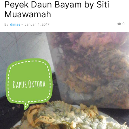
Peyek Daun Bayam by Siti
Muawamah
0
By
dimas
-
Januari 4, 2017