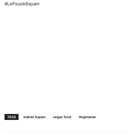
#LePeyekBayam
TAGS
olahan bayam
vegan food
Vegetarian