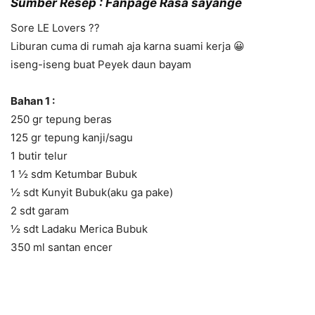
Sumber Resep : Fanpage Rasa sayange
Sore LE Lovers ??
Liburan cuma di rumah aja karna suami kerja 😀
iseng-iseng buat Peyek daun bayam
Bahan 1 :
250 gr tepung beras
125 gr tepung kanji/sagu
1 butir telur
1 ½ sdm Ketumbar Bubuk
½ sdt Kunyit Bubuk(aku ga pake)
2 sdt garam
½ sdt Ladaku Merica Bubuk
350 ml santan encer