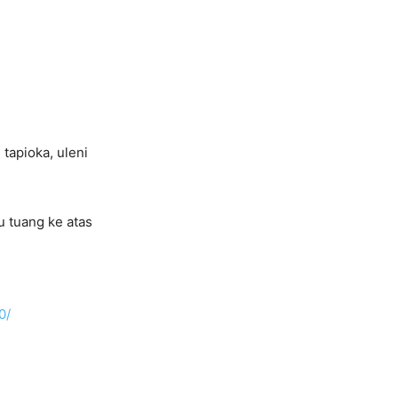
tapioka, uleni
lu tuang ke atas
0/