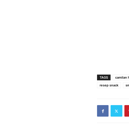
TAGS
camilan
resep snack
s