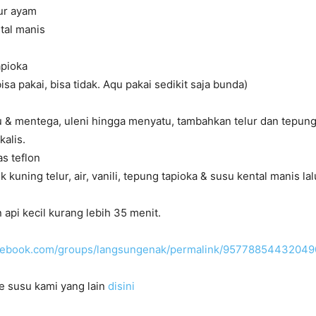
lur ayam
tal manis
apioka
isa pakai, bisa tidak. Aqu pakai sedikit saja bunda)
 & mentega, uleni hingga menyatu, tambahkan telur dan tepung 
kalis.
as teflon
 kuning telur, air, vanili, tepung tapioka & susu kental manis la
api kecil kurang lebih 35 menit.
acebook.com/groups/langsungenak/permalink/95778854432049
e susu kami yang lain
disini