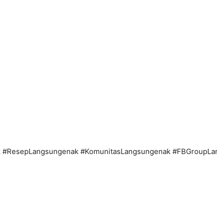
 #ResepLangsungenak #KomunitasLangsungenak #FBGroupLa