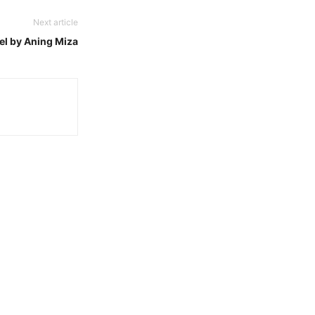
Next article
el by Aning Miza
n