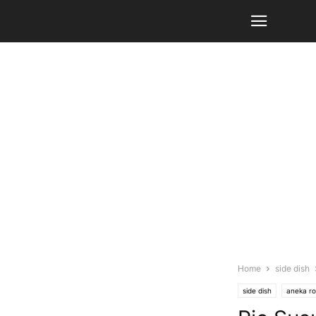
Home
side dish
side dish
aneka ro