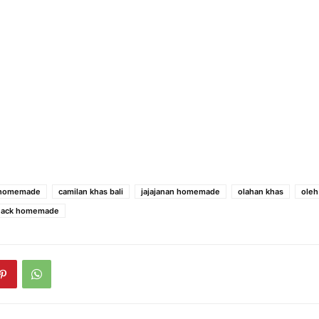
 homemade
camilan khas bali
jajajanan homemade
olahan khas
oleh
nack homemade