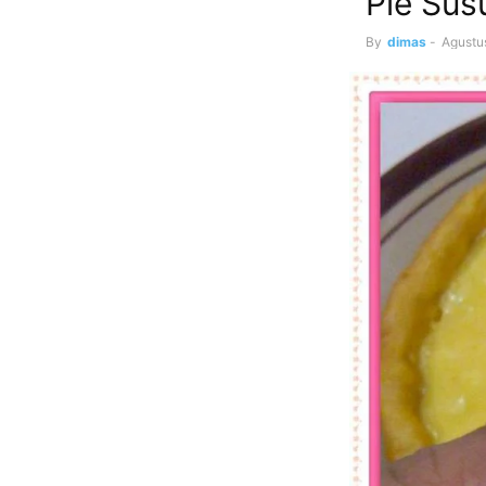
Pie Sus
By
dimas
-
Agustu