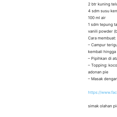
2 btr kuning te
4 sdm susu ken
100 ml air
1 sdm tepung t
vanili powder (b
Cara membuat:
– Campur terigu
kembali hingga 
– Pipihkan di at
– Topping: kocok
adonan pie
– Masak dengan 
https://www.f
simak olahan pi