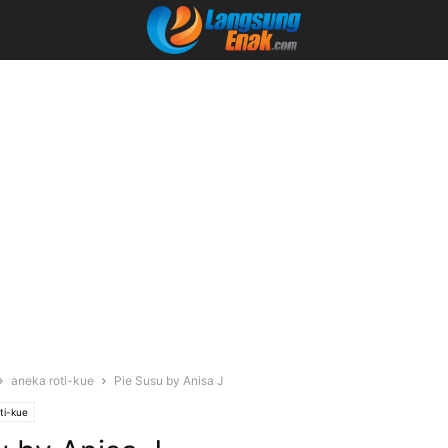
aneka roti-kue
Pie Susu by Anisa J
ti-kue