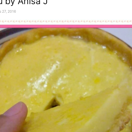
u by Anisa J
s 27, 2016