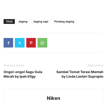
TAGS
daging
daging sapi
Pindang daging
Previous article
Next article
Ongol-ongol Sagu Gula
Sambel Tomat Terasi Mentah
Merah by Ipah Ellgy
by Linda Lestari Suprapto
Niken