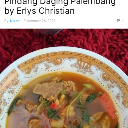
Pindang Daging Palembang
by Erlys Christian
0
By
Niken
-
September 28, 2018