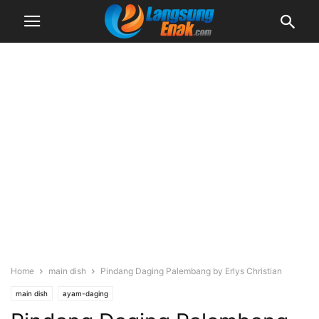
Home
main dish
Pindang Daging Palembang by Erlys Christian
main dish
ayam-daging