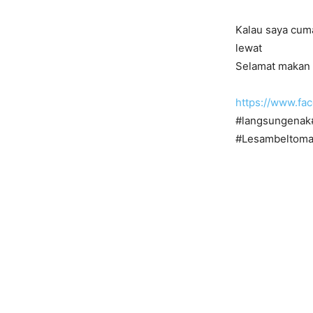
Kalau saya cuma
lewat
Selamat makan 
https://www.f
#langsungenak
#Lesambeltoma