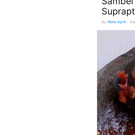
Sambel 
Suprap
By
Ninie April
-
Se