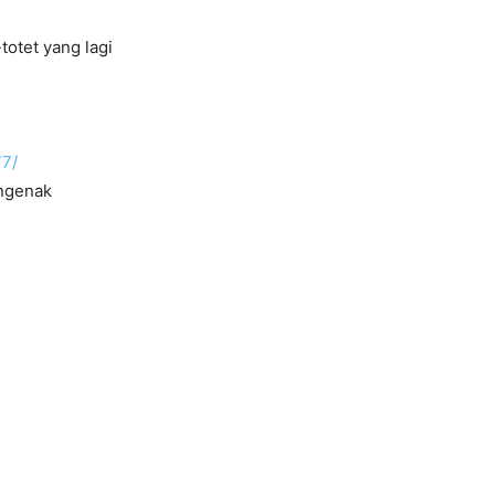
totet yang lagi
77/
ngenak