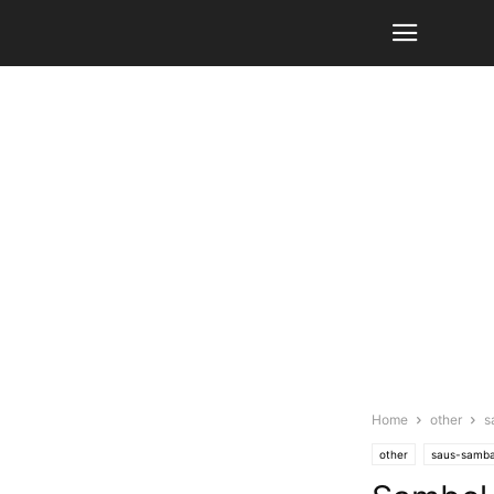
Home
other
s
other
saus-samba