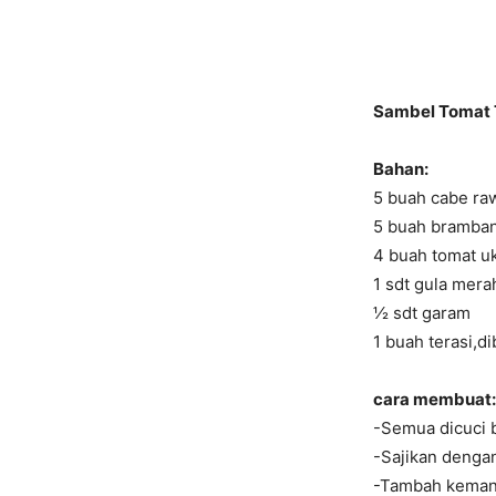
Sambel Tomat T
Bahan:
5 buah cabe raw
5 buah bramba
4 buah tomat u
1 sdt gula mera
½ sdt garam
1 buah terasi,d
cara membuat:
-Semua dicuci b
-Sajikan dengan
-Tambah kemangi