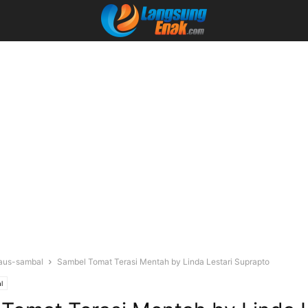
aus-sambal
Sambel Tomat Terasi Mentah by Linda Lestari Suprapto
l