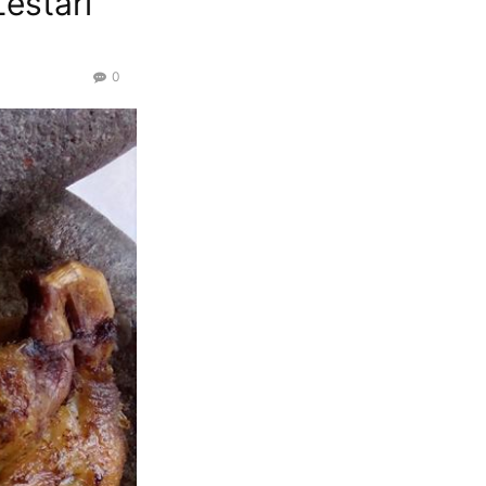
estari
0