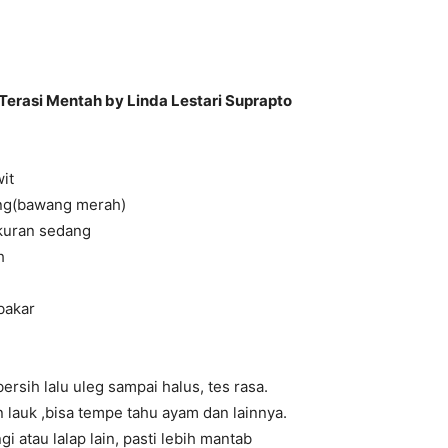
erasi Mentah by Linda Lestari Suprapto
it
ng(bawang merah)
kuran sedang
h
ibakar
ersih lalu uleg sampai halus, tes rasa.
 lauk ,bisa tempe tahu ayam dan lainnya.
 atau lalap lain, pasti lebih mantab