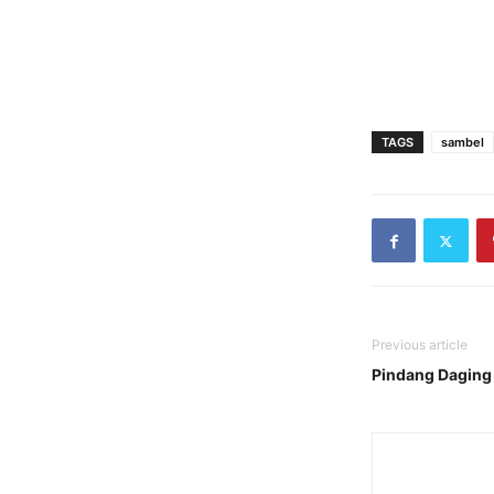
TAGS
sambel
Previous article
Pindang Daging 