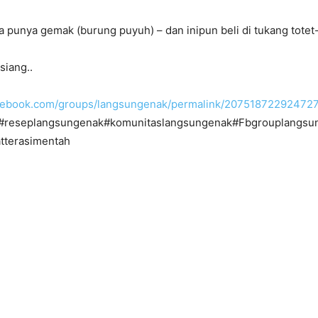
 punya gemak (burung puyuh) – dan inipun beli di tukang totet-
siang..
acebook.com/groups/langsungenak/permalink/20751872292472
#reseplangsungenak#komunitaslangsungenak#Fbgrouplangsu
tterasimentah