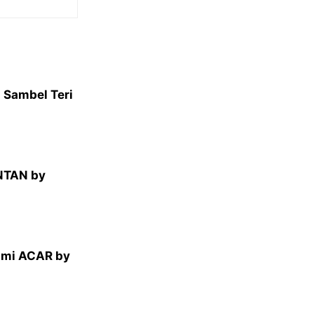
 Sambel Teri
NTAN by
ami ACAR by