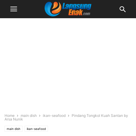
Home
main dish
ikan-seafood
Pindang Tongkol Kuah Santan by
Arsa Nunik
main dish
ikan-seafood