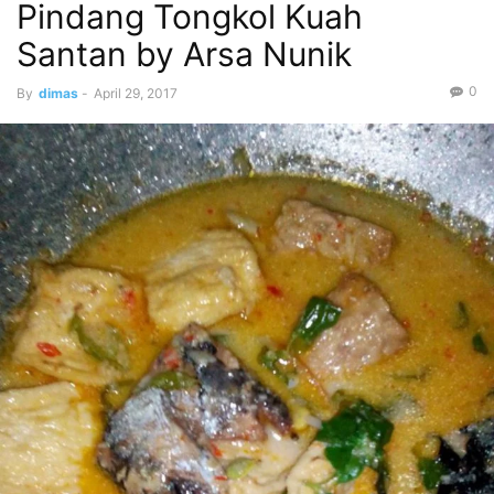
Pindang Tongkol Kuah
Santan by Arsa Nunik
0
By
dimas
-
April 29, 2017