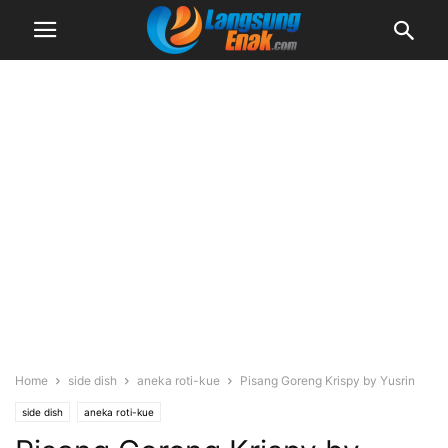
Home
side dish
aneka roti-kue
Pisang Goreng Krispy by Yusrin
side dish
aneka roti-kue