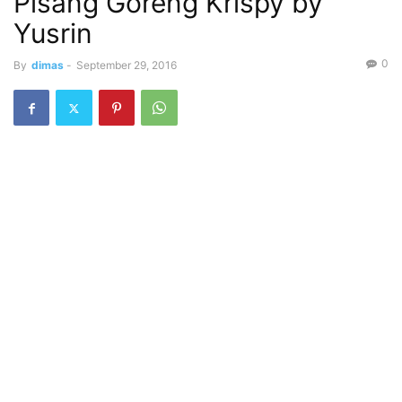
Pisang Goreng Krispy by
Yusrin
0
By
dimas
-
September 29, 2016