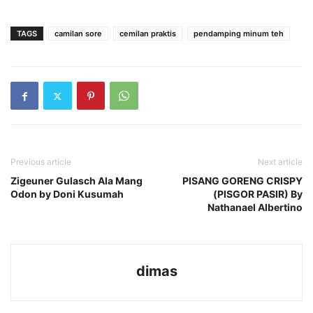
TAGS
camilan sore
cemilan praktis
pendamping minum teh
Previous article
Next article
Zigeuner Gulasch Ala Mang
PISANG GORENG CRISPY
Odon by Doni Kusumah
(PISGOR PASIR) By
Nathanael Albertino
dimas