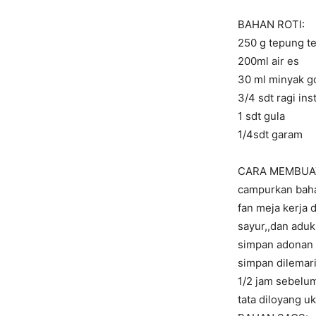
BAHAN ROTI:
250 g tepung te
200ml air es
30 ml minyak g
3/4 sdt ragi ins
1 sdt gula
1/4sdt garam
CARA MEMBUA
campurkan baha
fan meja kerja 
sayur,,dan aduk
simpan adonan 
simpan dilemari
1/2 jam sebelu
tata diloyang uk