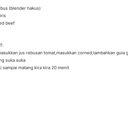
ebus (blender hakus)
ris
ed beef
T:
asukkan jus rebusan tomat,masukkan corned,tambahkan gula 
ng suka suka
 sampai matang kira kira 20 menit