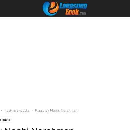
nasi-mie-pasta
Pizza by Nophi Norahman
e-pasta