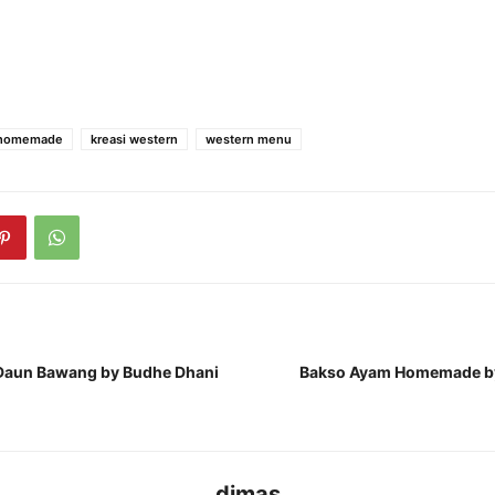
 homemade
kreasi western
western menu
 Daun Bawang by Budhe Dhani
Bakso Ayam Homemade by 
dimas