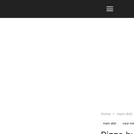
Home
main dish
main dish
nasi-mi