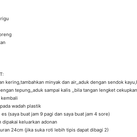
rigu
oreng
tan
T:
n kering,tambahkan minyak dan air,,aduk dengan sendok kayu,
dengan tepung,,aduk sampai kalis ,,bila tangan lengket cekupka
 kembali
pada wadah plastik
 es (saya buat jam 9 pagi dan saya buat jam 4 sore)
m dipakai keluarkan adonan
uran 24cm (jika suka roti lebih tipis dapat dibagi 2)