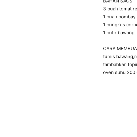
BAHAN SAOS:
3 buah tomat r
1 buah bombay i
1 bungkus corn
1 butir bawang
CARA MEMBUA
tumis bawang,m
tambahkan topi
oven suhu 200 c