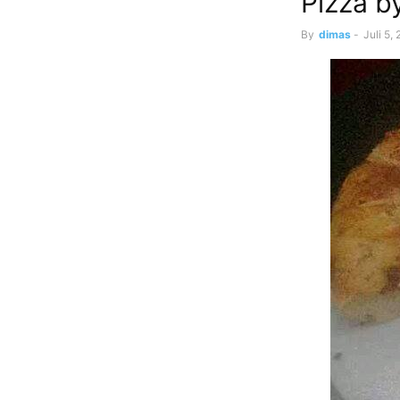
Pizza 
By
dimas
-
Juli 5,