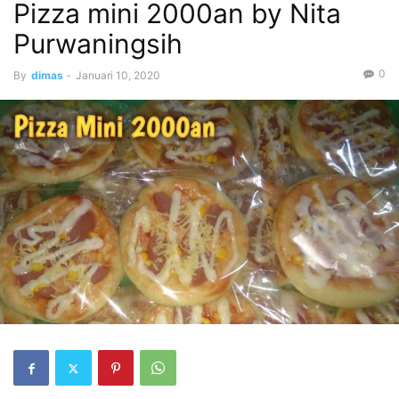
Pizza mini 2000an by Nita
Purwaningsih
0
By
dimas
-
Januari 10, 2020