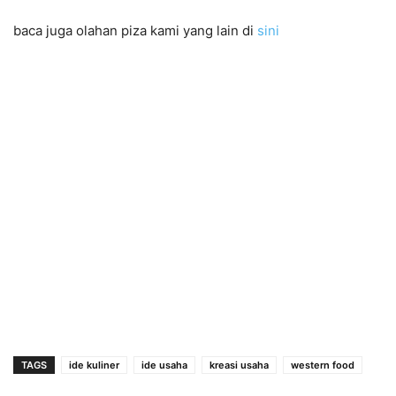
baca juga olahan piza kami yang lain di
sini
TAGS
ide kuliner
ide usaha
kreasi usaha
western food