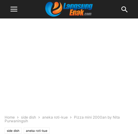
Home
side dish
aneka roti-kue
Pizza mini 2000an by Nita
Purwaningsih
side dish
aneka roti-kue