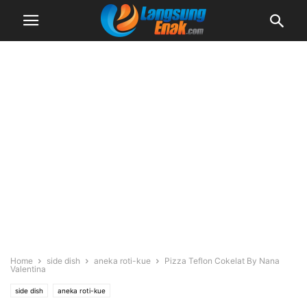
Home
side dish
aneka roti-kue
Pizza Teflon Cokelat By Nana
Valentina
side dish
aneka roti-kue