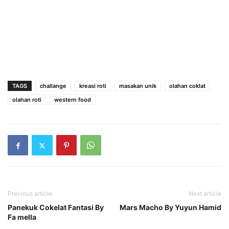
TAGS
challange
kreasi roti
masakan unik
olahan coklat
olahan roti
western food
Previous article
Next article
Panekuk Cokelat Fantasi By
Mars Macho By Yuyun Hamid
Fa mella