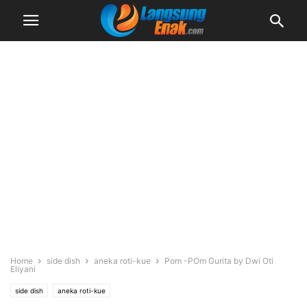
Home
side dish
aneka roti-kue
Pom -POm Gurita by Dwi Oti
Eliyani
side dish
aneka roti-kue