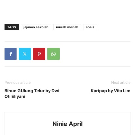
TAGS
jajanan sekolah
murah meriah
sosis
Previous article
Next article
Bihun GUlung Telur by Dwi
Karipap by Vita Lim
Oti Eliyani
Ninie April