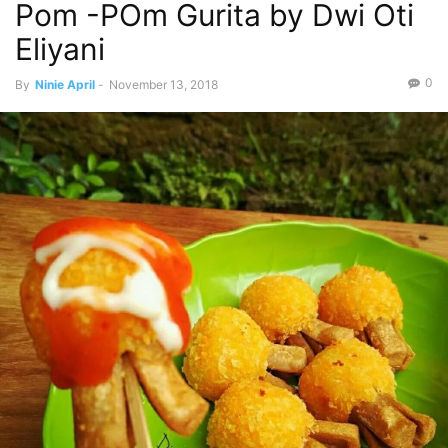
Pom -POm Gurita by Dwi Oti
Eliyani
0
By
Ninie April
-
November 13, 2018