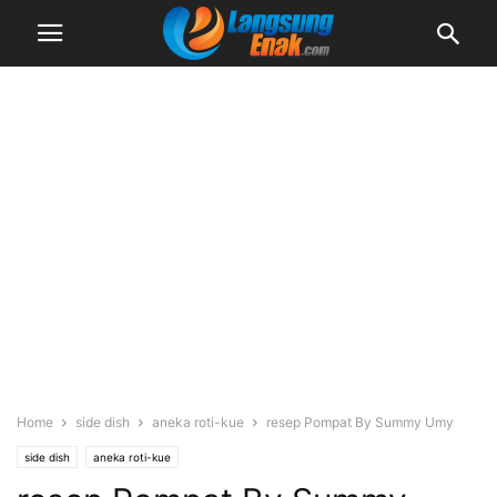
Home
side dish
aneka roti-kue
resep Pompat By Summy Umy
side dish
aneka roti-kue