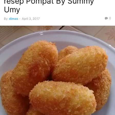
resep Pompat By Summy
Umy
0
By
dimas
-
April 3, 2017