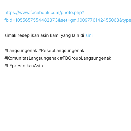
https://www.facebook.com/photo.php?
fbid=1055657554482373&set=gm.1009776142455063&type
simak resep ikan asin kami yang lain di
sini
#Langsungenak #ResepLangsungenak
#KomunitasLangsungenak #FBGroupLangsungenak
#LEprestoIkanAsin