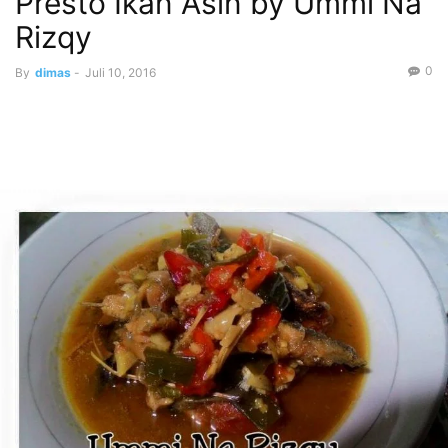
Presto Ikan Asin by Ummi Na
Rizqy
0
By
dimas
-
Juli 10, 2016