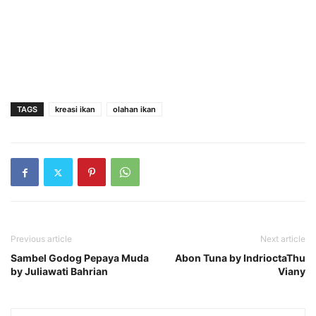
TAGS
kreasi ikan
olahan ikan
Previous article
Next article
Sambel Godog Pepaya Muda
Abon Tuna by IndrioctaThu
by Juliawati Bahrian
Viany