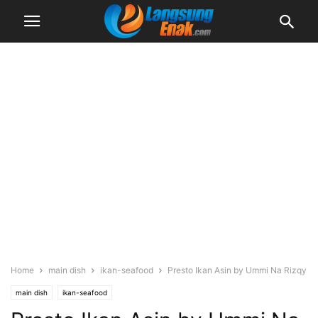
Home
main dish
ikan-seafood
Presto Ikan Asin by Ummi Na Rizqy
main dish
ikan-seafood