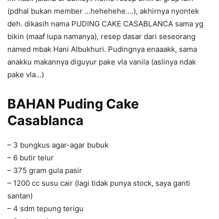
(pdhal bukan member …hehehehe….), akhirnya nyontek
deh. dikasih nama PUDING CAKE CASABLANCA sama yg
bikin (maaf lupa namanya), resep dasar dari seseorang
named mbak Hani Albukhuri. Pudingnya enaaakk, sama
anakku makannya diguyur pake vla vanila (aslinya ndak
pake vla…)
BAHAN Puding Cake
Casablanca
– 3 bungkus agar-agar bubuk
– 6 butir telur
– 375 gram gula pasir
– 1200 cc susu cair (lagi tidak punya stock, saya ganti
santan)
– 4 sdm tepung terigu