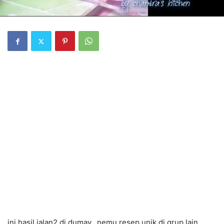
ini hasil jalan2 di dumay.. nemu resep unik di grup lain