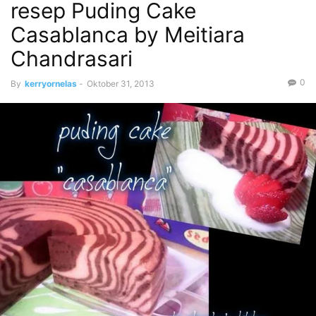
resep Puding Cake
Casablanca by Meitiara
Chandrasari
0
By
kerryornelas
-
Oktober 31, 2013