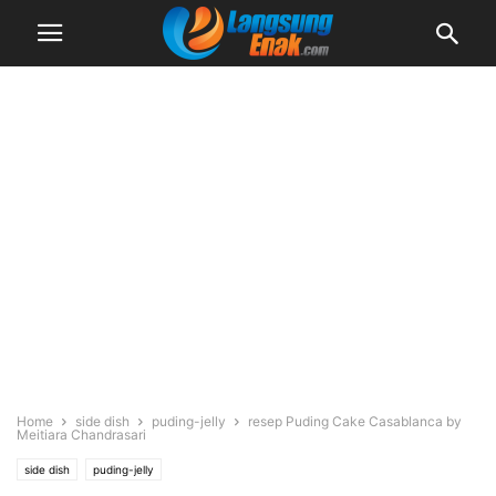
Home
side dish
puding-jelly
resep Puding Cake Casablanca by
Meitiara Chandrasari
side dish
puding-jelly