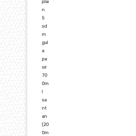
plai
n
5
sd
m
gul
a
pa
sir
70
0m
l
sa
nt
an
(20
0m