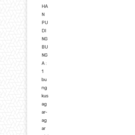
HA
N
PU
DI
NG
BU
NG
A :
1
bu
ng
kus
ag
ar-
ag
ar