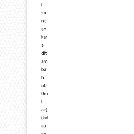
l
sa
nt
an
kar
a
dit
am
ba
h
50
0m
l
air)
(kal
au
sa