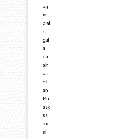
ag
ar
plai
n,
gul
a
pa
sir,
sa
nt
an
Ma
sak
sa
mp
ai