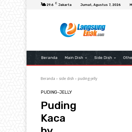
C
29.6
Jakarta
Jumat, Agustus 7, 2026
M
Beranda
Main Dish
Side Dish
Othe
Beranda
side dish
puding-jelly
PUDING-JELLY
Puding
Kaca
by