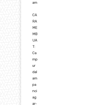
am
CA
RA
ME
MB
UA
T:
Ca
mp
ur
dal
am
pa
nci
ag
ar-