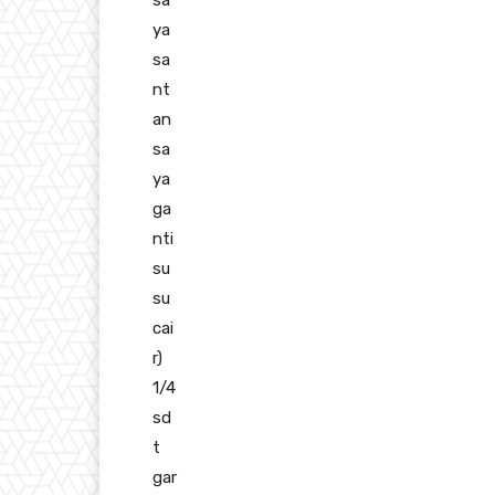
ya
sa
nt
an
sa
ya
ga
nti
su
su
cai
r)
1/4
sd
t
gar