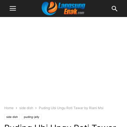
Home
side dish
Puding Ubi Ungu Roti Tawar by Riani Msi
side dish
puding-jelly