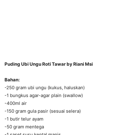
Puding Ubi Ungu Roti Tawar by Riani Msi
Bahan:
-250 gram ubi ungu (kukus, haluskan)
-1 bungkus agar-agar plain (swallow)
-400ml air
-150 gram gula pasir (sesuai selera)
-1 butir telur ayam
-50 gram mentega
-1 saset susu kental manis