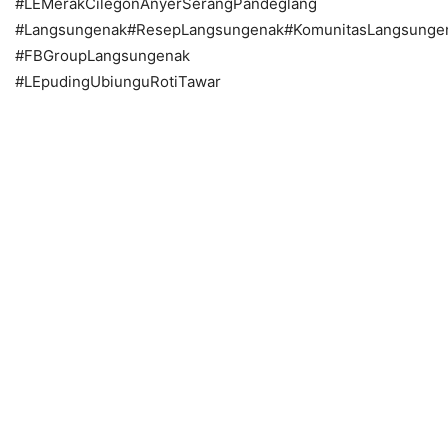
#LEMerakCilegonAnyerSerangPandeglang
#Langsungenak#ResepLangsungenak#KomunitasLangsunge
#FBGroupLangsungenak
#LEpudingUbiunguRotiTawar