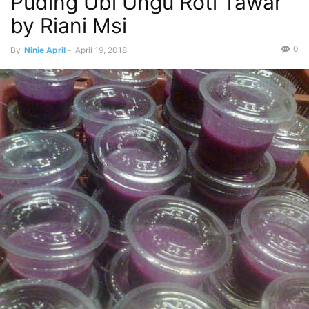
Puding Ubi Ungu Roti Tawar
by Riani Msi
0
By
Ninie April
-
April 19, 2018