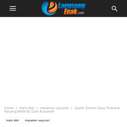
Home
main dish
masakan-sayuran
Quark Gnochi Saus Toskana
Kacang Mete By Doni Kusumah
main dish
masakan-sayuran