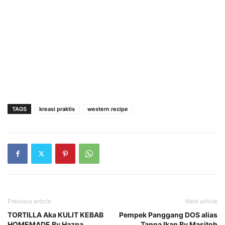
TAGS
kreasi praktis
western recipe
Previous article
Next article
TORTILLA Aka KULIT KEBAB
Pempek Panggang DOS alias
HOMEMADE By Hazna
Tanpa Ikan By Masitoh