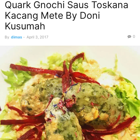
Quark Gnochi Saus Toskana
Kacang Mete By Doni
Kusumah
0
By
dimas
-
April 3, 2017