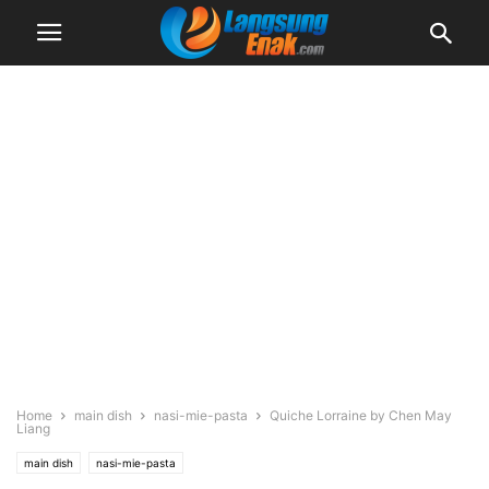
Home
main dish
nasi-mie-pasta
Quiche Lorraine by Chen May
Liang
main dish
nasi-mie-pasta