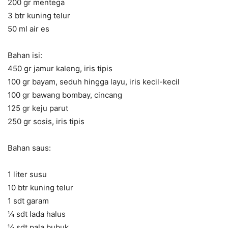
200 gr mentega
3 btr kuning telur
50 ml air es
Bahan isi:
450 gr jamur kaleng, iris tipis
100 gr bayam, seduh hingga layu, iris kecil-kecil
100 gr bawang bombay, cincang
125 gr keju parut
250 gr sosis, iris tipis
Bahan saus:
1 liter susu
10 btr kuning telur
1 sdt garam
¼ sdt lada halus
¼ sdt pala bubuk