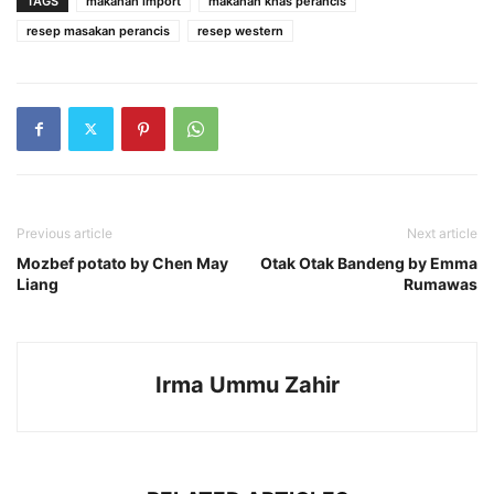
TAGS
makanan import
makanan khas perancis
resep masakan perancis
resep western
Previous article
Next article
Mozbef potato by Chen May
Otak Otak Bandeng by Emma
Liang
Rumawas
Irma Ummu Zahir