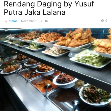
Rendang Daging by Yusuf
Putra Jaka Lalana
0
By
dimas
-
November 19, 2016