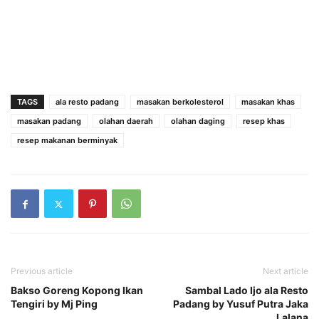
TAGS
ala resto padang
masakan berkolesterol
masakan khas
masakan padang
olahan daerah
olahan daging
resep khas
resep makanan berminyak
Previous article
Next article
Bakso Goreng Kopong Ikan
Sambal Lado Ijo ala Resto
Tengiri by Mj Ping
Padang by Yusuf Putra Jaka
Lalana