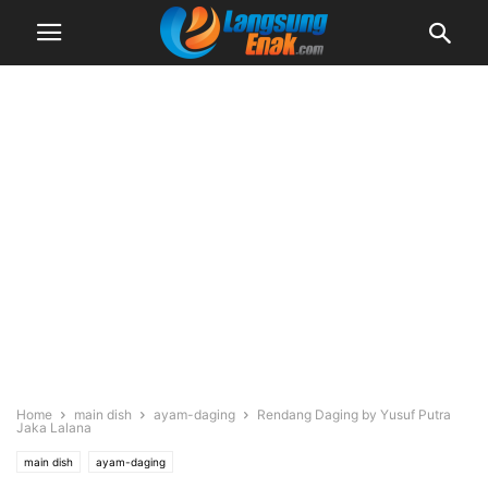
Home
main dish
ayam-daging
Rendang Daging by Yusuf Putra
Jaka Lalana
main dish
ayam-daging