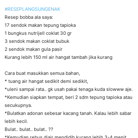
#
RESEPLANGSUNGENAK
Resep bobba ala saya:
17 sendok makan tepung tapioka
1 bungkus nutrijell coklat 30 gr
3 sendok makan coklat bubuk
2 sendok makan gula pasir
Kurang lebih 150 ml air hangat tambah jika kurang
Cara buat masukkan semua bahan,
* tuang air hangat sedikit demi sedikit,
*uleni sampai rata.. gk usah pakai tenaga kuda slowww aje.
*Kemudian siapkan tempat, beri 2 sdm tepung tapioka atau
secukupnya.
*Bulatkan adonan sebesar kacang tanah. Kalau lebih sabar
lebih kecil.
Bulat.. bulat.. bulat..
?
?
*Kemudian rebus diair mendidih kurang lebih 3-4 menit.