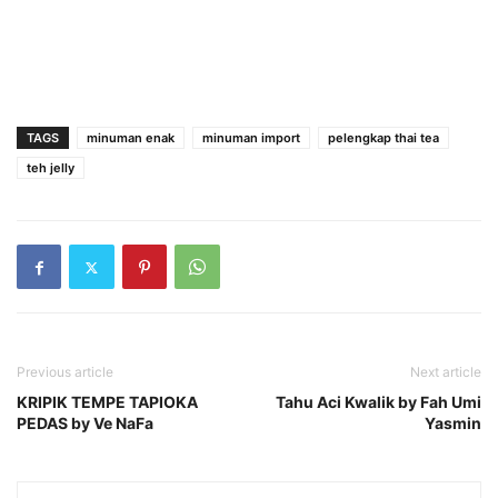
TAGS
minuman enak
minuman import
pelengkap thai tea
teh jelly
Previous article
Next article
KRIPIK TEMPE TAPIOKA
Tahu Aci Kwalik by Fah Umi
PEDAS by Ve NaFa
Yasmin