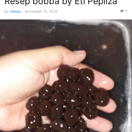
Resep bobba by Eti Pepliza
0
By
dimas
-
November 10, 2019