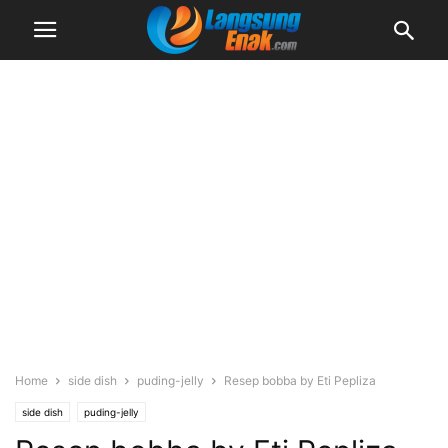
Home
side dish
puding-jelly
Resep bobba by Eti Pepliza
side dish
puding-jelly