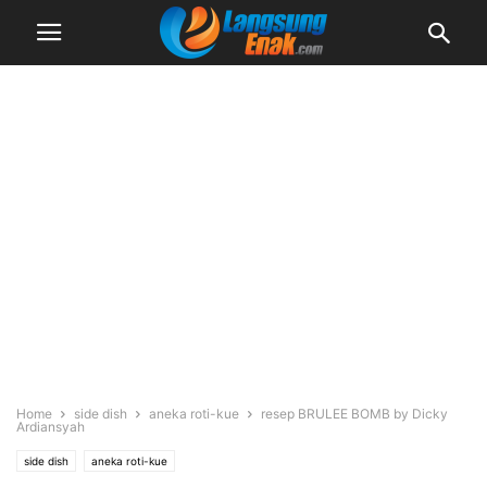
Home
side dish
aneka roti-kue
resep BRULEE BOMB by Dicky
Ardiansyah
side dish
aneka roti-kue