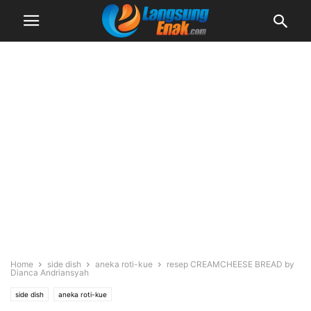
Home
side dish
aneka roti-kue
resep CREAMCHEESE BREAD by
Dianca Andriansyah
side dish
aneka roti-kue