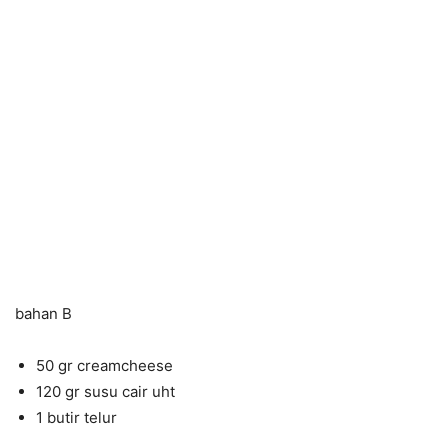
bahan B
50 gr creamcheese
120 gr susu cair uht
1 butir telur