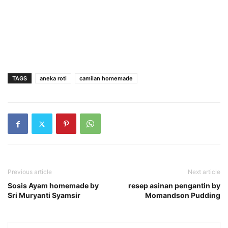
TAGS
aneka roti
camilan homemade
Previous article
Next article
Sosis Ayam homemade by
resep asinan pengantin by
Sri Muryanti Syamsir
Momandson Pudding