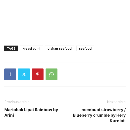
TAGS
kreasi cumi
olahan seafood
seafood
Previous article
Next article
Martabak Lipat Rainbow by
membuat strawberry /
Arini
Blueberry crumble by Hery
Kurniati