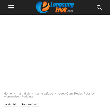
Home
main dish
ikan-seafood
resep Cumi Pedas Petai by
Momandson Pudding
main dish
ikan-seafood