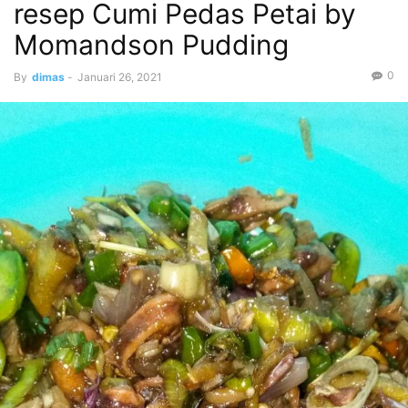
resep Cumi Pedas Petai by
Momandson Pudding
0
By
dimas
-
Januari 26, 2021