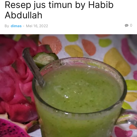
Resep jus timun by Habib
Abdullah
0
By
dimas
-
Mei 16, 2022