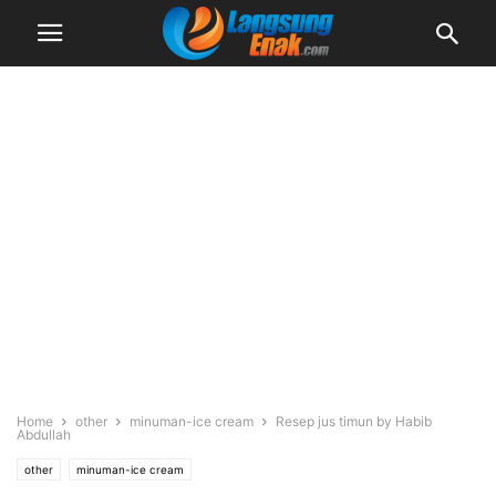
Home
other
minuman-ice cream
Resep jus timun by Habib
Abdullah
other
minuman-ice cream