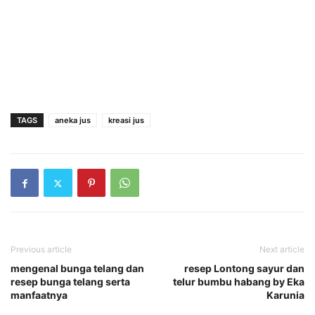
TAGS
aneka jus
kreasi jus
Previous article
Next article
mengenal bunga telang dan
resep Lontong sayur dan
resep bunga telang serta
telur bumbu habang by Eka
manfaatnya
Karunia