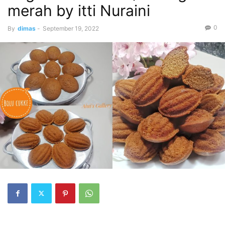
merah by itti Nuraini
0
By
dimas
-
September 19, 2022