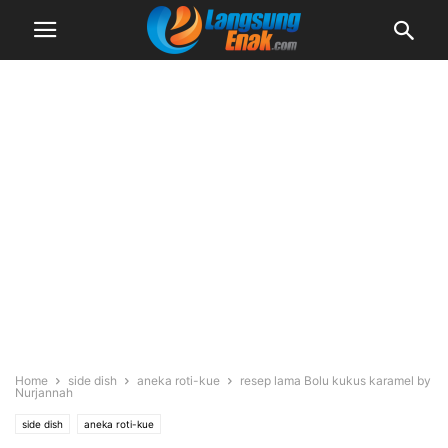
Home
side dish
aneka roti-kue
resep lama Bolu kukus karamel by
Nurjannah
side dish
aneka roti-kue