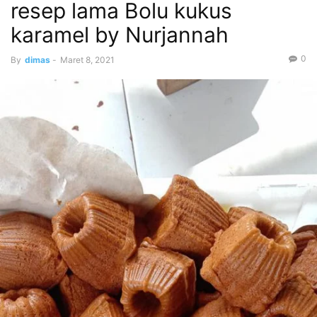
resep lama Bolu kukus
karamel by Nurjannah
0
By
dimas
-
Maret 8, 2021