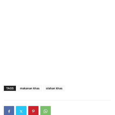
TAGS
makanan khas
olahan khas