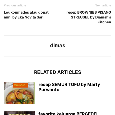
Previous article
Next article
Loukoumades atau donat
resep BROWNIES PISANG
mini by Eka Novita Sari
STREUSEL by Dianish’s
Kitchen
dimas
RELATED ARTICLES
resep SEMUR TOFU by Marty
Purwanto
favorite keluarga BERGEDEL