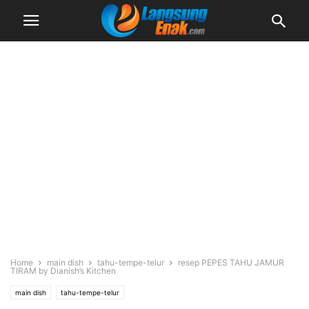
Home
main dish
tahu-tempe-telur
resep PEPES TAHU JAMUR
TIRAM by Dianish’s Kitchen
main dish
tahu-tempe-telur