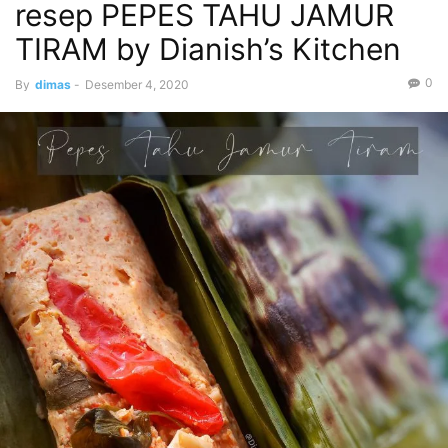
resep PEPES TAHU JAMUR
TIRAM by Dianish’s Kitchen
0
By
dimas
-
Desember 4, 2020