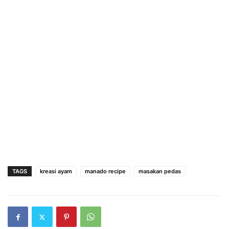
TAGS
kreasi ayam
manado recipe
masakan pedas