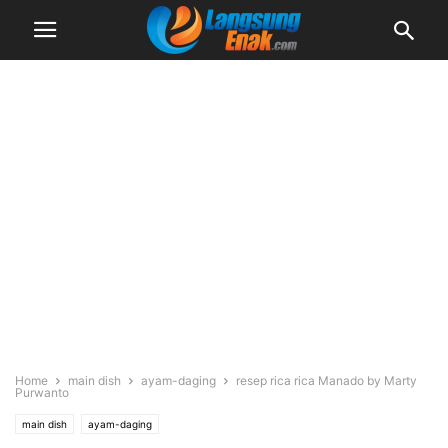
Home
main dish
ayam-daging
resep rica rica Manado by Marty
Purwanto
main dish
ayam-daging