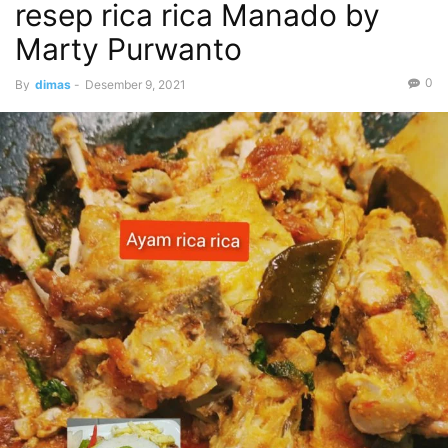
resep rica rica Manado by
Marty Purwanto
0
By
dimas
-
Desember 9, 2021